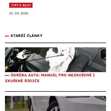
TIPY A RADY
10. 04. 2026
STARŠÍ ČLÁNKY
ÚDRŽBA AUTA: MANUÁL PRO NEZKUŠENÉ I
ZKUŠENÉ ŘIDIČE