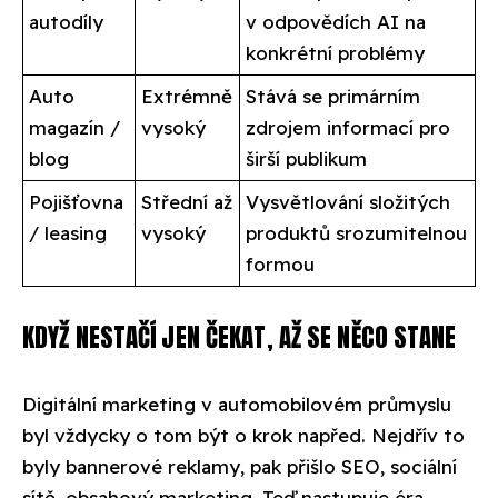
autodíly
v odpovědích AI na
konkrétní problémy
Auto
Extrémně
Stává se primárním
magazín /
vysoký
zdrojem informací pro
blog
širší publikum
Pojišťovna
Střední až
Vysvětlování složitých
/ leasing
vysoký
produktů srozumitelnou
formou
KDYŽ NESTAČÍ JEN ČEKAT, AŽ SE NĚCO STANE
Digitální marketing v automobilovém průmyslu
byl vždycky o tom být o krok napřed. Nejdřív to
byly bannerové reklamy, pak přišlo SEO, sociální
sítě, obsahový marketing. Teď nastupuje éra