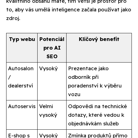
kvalitního obsahu máte, tím větší je prostor pro
to, aby vás umělá inteligence začala používat jako
zdroj.
Typ webu
Potenciál
Klíčový benefit
pro AI
SEO
Autosalon
Vysoký
Prezentace jako
/
odborník při
dealerství
poradenství k výběru
vozu
Autoservis
Velmi
Odpovědi na technické
vysoký
dotazy, které vedou k
objednávkám služeb
E-shop s
Vysoký
Zmínka produktů přímo