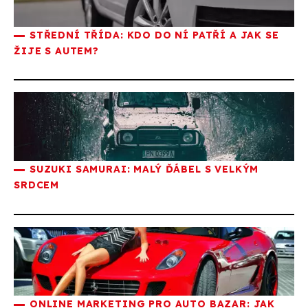
STŘEDNÍ TŘÍDA: KDO DO NÍ PATŘÍ A JAK SE
ŽIJE S AUTEM?
SUZUKI SAMURAI: MALÝ ĎÁBEL S VELKÝM
SRDCEM
ONLINE MARKETING PRO AUTO BAZAR: JAK