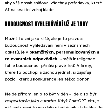
aby váš obsah splňoval všechny požadavky, které
AI na kvalitní zdroj klade.
BUDOUCNOST VYHLEDÁVÁNÍ UŽ JE TADY
Možná to zní jako klišé, ale je to pravda:
budoucnost vyhledávání není v seznamech
odkazů, je v
okamžitých, personalizovaných a
relevantních odpovědích
. Umělá inteligence
tuhle budoucnost přináší právě teď. A firmy,
které to pochopí a začnou jednat, si zajišťují
pozici, kterou konkurence jen těžko dohoní.
Nejde přitom jen o to být viděn – jde o to
být
respektován jako autorita
. Když ChatGPT cituje
váš web, není to jen další návštěvník statistiky. Je