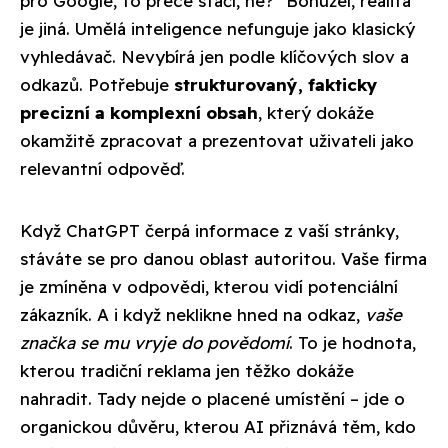
pro Google, to přece stačí, ne?" Bohužel, realita
je jiná. Umělá inteligence nefunguje jako klasický
vyhledávač. Nevybírá jen podle klíčových slov a
odkazů. Potřebuje
strukturovaný, fakticky
precizní a komplexní obsah
, který dokáže
okamžitě zpracovat a prezentovat uživateli jako
relevantní odpověď.
Když ChatGPT čerpá informace z vaší stránky,
stáváte se pro danou oblast autoritou. Vaše firma
je zmíněna v odpovědi, kterou vidí potenciální
zákazník. A i když neklikne hned na odkaz,
vaše
značka se mu vryje do povědomí
. To je hodnota,
kterou tradiční reklama jen těžko dokáže
nahradit. Tady nejde o placené umístění – jde o
organickou důvěru, kterou AI přiznává těm, kdo