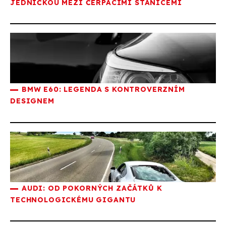
JEDNIČKOU MEZI ČERPACÍMI STANICEMI
BMW E60: LEGENDA S KONTROVERZNÍM
DESIGNEM
AUDI: OD POKORNÝCH ZAČÁTKŮ K
TECHNOLOGICKÉMU GIGANTU