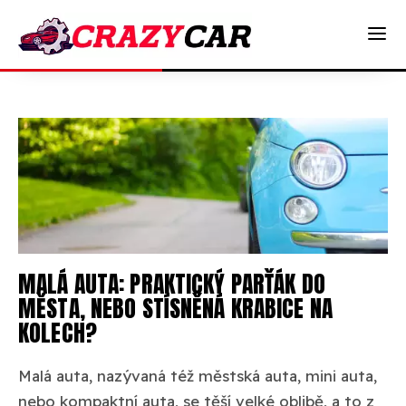
MALÁ AUTA: PRAKTICKÝ PARŤÁK DO
MĚSTA, NEBO STÍSNĚNÁ KRABICE NA
KOLECH?
Malá auta, nazývaná též městská auta, mini auta,
nebo kompaktní auta, se těší velké oblibě, a to z