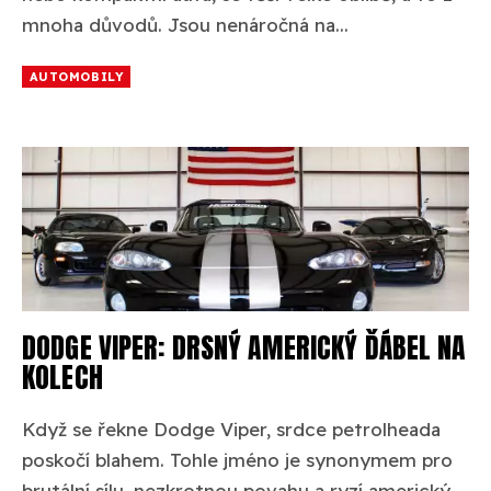
mnoha důvodů. Jsou nenáročná na...
AUTOMOBILY
DODGE VIPER: DRSNÝ AMERICKÝ ĎÁBEL NA
KOLECH
Když se řekne Dodge Viper, srdce petrolheada
poskočí blahem. Tohle jméno je synonymem pro
brutální sílu, nezkrotnou povahu a ryzí americký...