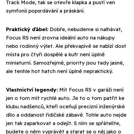
Track Mode, tak se otevře klapka a pustí ven
symfonii popsrdávání a práskání.
Praktický ďábel:
Dobře, nebudeme si nalhávat,
Focus RS není zrovna ideální auto na nákupy
nebo rodinný výlet. Ale překvapivě se nabízí dost
místa pro čtyři dospělé a kufr není úplně
miniaturní. Samozřejmě, priority jsou tady jasné,
ale tenhle hot hatch není úplně nepraktický.
Vlastnictví legendy:
Mít Focus RS v garáži není
jen o tom mít rychlé auto. Je to o tom patřit ke
klubu nadšenců, kteří oceňují precizní inženýrské
dílo a oddanost řidičské zábavě. Tohle auto nejde
jen tak zaparkovat a odejít. S ním se spřátelíte,
budete o něm vyprávět a starat se o něj jako o