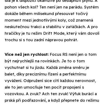
síla je k dispozici okamžitě po sešlápnutí plynu. A
pohon všech kol? Ten není jen na parádu. Systém
dokáže během milisekund přesouvat točivý
moment mezi jednotlivými koly, což znamená
neskutečnou trakci a stabilitu v zatáčkách. A pro
hračičky je tu režim Drift Mode, který vám dovolí
trochu si s tou zadní nápravou pohrát.
Více než jen rychlost:
Focus RS není jen o tom
být nejrychlejší na rovinkách. Je to o tom
vychutnat si tu jízdu. Každá změna směru je
balet, díky preciznímu řízení a perfektnímu
vyvážení. Odpružení sice cítí každou nerovnost,
ale to jen umocňuje ten pocit propojení s
vozovkou. A zvuk? Ach ten zvuk! Výfuk burácí a
prská při podřazování, a když přepnete do režimu