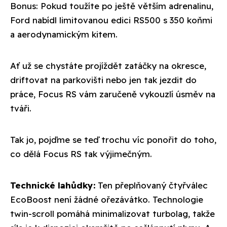
Bonus: Pokud toužíte po ještě větším adrenalinu,
Ford nabídl limitovanou edici RS500 s 350 koňmi
a aerodynamickým kitem.
Ať už se chystáte projíždět zatáčky na okresce,
driftovat na parkovišti nebo jen tak jezdit do
práce, Focus RS vám zaručeně vykouzlí úsměv na
tváři.
Tak jo, pojďme se teď trochu víc ponořit do toho,
co dělá Focus RS tak výjimečným.
Technické lahůdky:
Ten přeplňovaný čtyřválec
EcoBoost není žádné ořezávátko. Technologie
twin-scroll pomáhá minimalizovat turbolag, takže