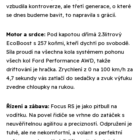
vzbudila kontroverze, ale třetí generace, o které
se dnes budeme bavit, to napravila s grácií.
Motor a srdce:
Pod kapotou dřímá 2.3litrový
EcoBoost s 257 koňmi, kteří dychtí po svobodě.
Síla proudí na všechna kola systémem pohonu
všech kol Ford Performance AWD, takže
driftování je hračka. Zrychlení z 0 na 100 km/h za
4,7 sekundy vás zatlačí do sedačky a zvuk výfuku
zvedne chloupky na rukou.
Řízení a zábava:
Focus RS je jako pitbull na
vodítku. Na povel řidiče se vrhne do zatáček s
neuvěřitelnou agilitou a precizností. Odpružení je
tuhé, ale ne nekomfortní, a volant s perfektní