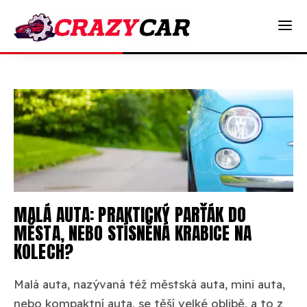
MALÁ AUTA: PRAKTICKÝ PARŤÁK DO
MĚSTA, NEBO STÍSNĚNÁ KRABICE NA
KOLECH?
Malá auta, nazývaná též městská auta, mini auta,
nebo kompaktní auta, se těší velké oblibě, a to z