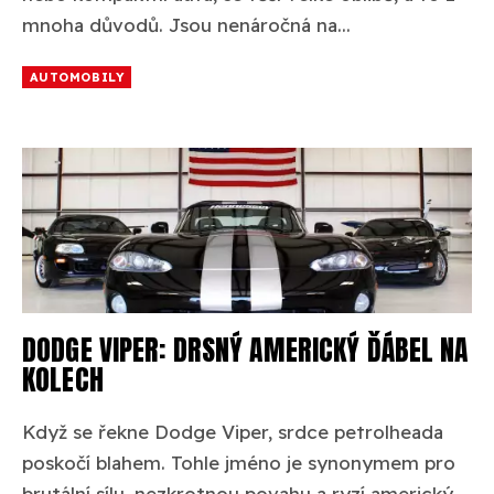
mnoha důvodů. Jsou nenáročná na...
AUTOMOBILY
DODGE VIPER: DRSNÝ AMERICKÝ ĎÁBEL NA
KOLECH
Když se řekne Dodge Viper, srdce petrolheada
poskočí blahem. Tohle jméno je synonymem pro
brutální sílu, nezkrotnou povahu a ryzí americký...