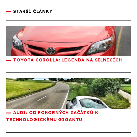
STARŠÍ ČLÁNKY
TOYOTA COROLLA: LEGENDA NA SILNICÍCH
AUDI: OD POKORNÝCH ZAČÁTKŮ K
TECHNOLOGICKÉMU GIGANTU