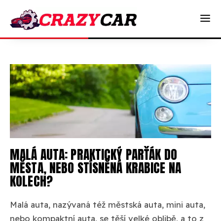
MALÁ AUTA: PRAKTICKÝ PARŤÁK DO
MĚSTA, NEBO STÍSNĚNÁ KRABICE NA
KOLECH?
Malá auta, nazývaná též městská auta, mini auta,
nebo kompaktní auta, se těší velké oblibě, a to z