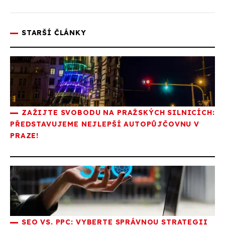
STARŠÍ ČLÁNKY
ZAŽIJTE SVOBODU NA PRAŽSKÝCH SILNICÍCH:
PŘEDSTAVUJEME NEJLEPŠÍ AUTOPŮJČOVNU V
PRAZE!
SEO VS. PPC: VYBERTE SPRÁVNOU STRATEGII