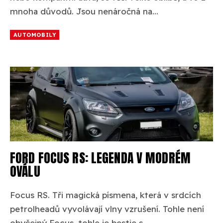
mnoha důvodů. Jsou nenáročná na...
AUTOMOBILY
FORD FOCUS RS: LEGENDA V MODRÉM
OVÁLU
Focus RS. Tři magická písmena, která v srdcích
petrolheadů vyvolávají vlny vzrušení. Tohle není
obyčejný Focus, tohle je bestie s...