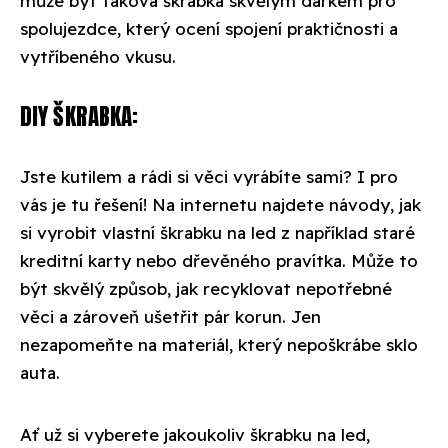
může být taková škrabka skvělým dárkem pro
spolujezdce, který ocení spojení praktičnosti a
vytříbeného vkusu.
DIY ŠKRABKA:
Jste kutilem a rádi si věci vyrábíte sami? I pro
vás je tu řešení! Na internetu najdete návody, jak
si vyrobit vlastní škrabku na led z například staré
kreditní karty nebo dřevěného pravítka. Může to
být skvělý způsob, jak recyklovat nepotřebné
věci a zároveň ušetřit pár korun. Jen
nezapomeňte na materiál, který nepoškrábe sklo
auta.
Ať už si vyberete jakoukoliv škrabku na led,