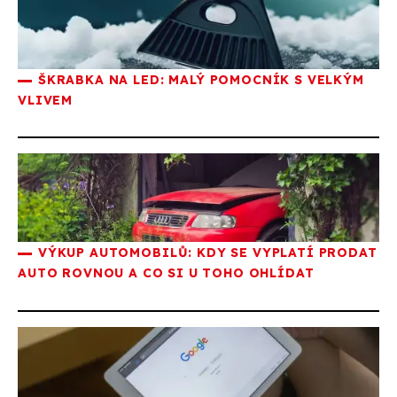
ŠKRABKA NA LED: MALÝ POMOCNÍK S VELKÝM
VLIVEM
VÝKUP AUTOMOBILŮ: KDY SE VYPLATÍ PRODAT
AUTO ROVNOU A CO SI U TOHO OHLÍDAT