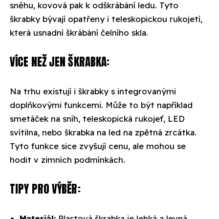
sněhu, kovová pak k odškrábání ledu. Tyto
škrabky bývají opatřeny i teleskopickou rukojetí,
která usnadní škrábání čelního skla.
VÍCE NEŽ JEN ŠKRABKA:
Na trhu existují i škrabky s integrovanými
doplňkovými funkcemi. Může to být například
smetáček na sníh, teleskopická rukojeť, LED
svítilna, nebo škrabka na led na zpětná zrcátka.
Tyto funkce sice zvyšují cenu, ale mohou se
hodit v zimních podmínkách.
TIPY PRO VÝBĚR:
Materiál:
Plastová škrabka je lehká a levná,