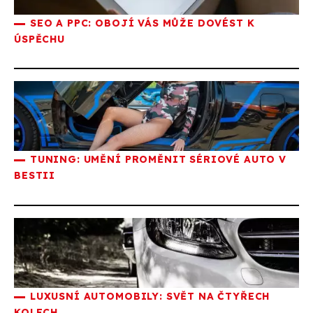
SEO A PPC: OBOJÍ VÁS MŮŽE DOVÉST K
ÚSPĚCHU
TUNING: UMĚNÍ PROMĚNIT SÉRIOVÉ AUTO V
BESTII
LUXUSNÍ AUTOMOBILY: SVĚT NA ČTYŘECH
KOLECH